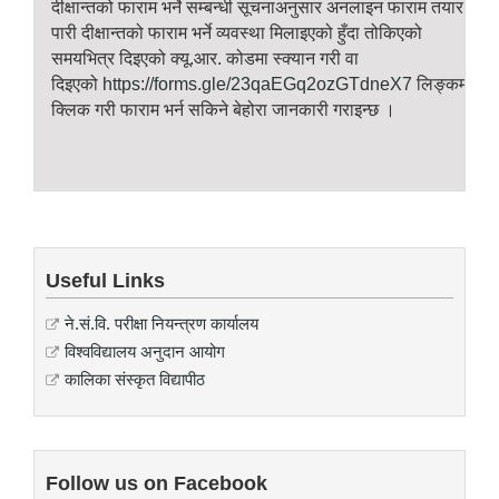
दीक्षान्तको
फाराम
भर्ने
सम्बन्धी
सूचनाअनुसार
अनलाइन
फाराम
तयार
पारी
दीक्षान्तको
फाराम
भर्ने
व्यवस्था
मिलाइएको
हुँदा
तोकिएको
समयभित्र
दिइएको
क्यू
.
आर
.
कोडमा
स्क्यान
गरी
वा
दिइएको
https://forms.gle/23qaEGq2ozGTdneX7
लिङ्कमा
क्लिक
गरी
फाराम
भर्न
सकिने
बेहोरा
जानकारी
गराइन्छ
।
Useful Links
ने.सं.वि. परीक्षा नियन्त्रण कार्यालय
विश्वविद्यालय अनुदान आयोग
कालिका संस्कृत विद्यापीठ
Follow us on Facebook