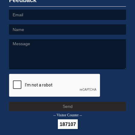
Feedback
Send
-- Visitor Counter --
187107